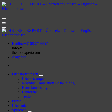
Skip
to
content
Hotline
+31683714457
info@
thetextexpert.com
Angebot
Dienstleistungen
Übersetzungen
Machine Translation Post-Editing
Korrekturlesungen
Lektorate
Texten
Preise
Über mich
Sprachen