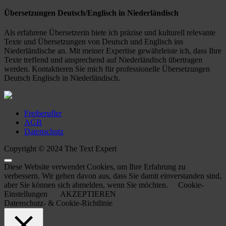
Übersetzungen Deutsch/Englisch in Niederländisch
Als erfahrene Übersetzerin biete ich präzise und kulturell relevante
Texte und Übersetzungen von Deutsch und Englisch ins
Niederländische an. Mit meiner Expertise gewährleiste ich, dass Ihre
Texte treffend und ansprechend auf Niederländisch übertragen
werden. Kontaktieren Sie mich für professionelle Übersetzungen
Deutsch Englisch in Niederländisch.
Freiberufler
AGB
Datenschutz
Copyright © 2024 The Text Expert
Diese Website verwendet Cookies, um Ihre Erfahrung zu
verbessern. Wir gehen davon aus, dass Sie damit einverstanden sind,
aber Sie können sich abmelden, wenn Sie möchten.
Cookie-
Einstellungen
AKZEPTIEREN
Datenschutz- & Cookie-Richtlinie