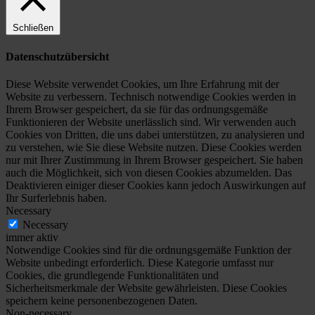
Schließen
Datenschutzübersicht
Diese Website verwendet Cookies, um Ihre Erfahrung mit der
Website zu verbessern. Technisch notwendige Cookies werden in
Ihrem Browser gespeichert, da sie für das ordnungsgemäße
Funktionieren der Website unerlässlich sind. Wir verwenden auch
Cookies von Dritten, die uns dabei unterstützen, zu analysieren und
zu verstehen, wie Sie diese Website nutzen. Diese Cookies werden
nur mit Ihrer Zustimmung in Ihrem Browser gespeichert. Sie haben
auch die Möglichkeit, sich von diesen Cookies abzumelden. Das
Deaktivieren einiger dieser Cookies kann jedoch Auswirkungen auf
Ihr Surferlebnis haben.
Necessary
Necessary
immer aktiv
Notwendige Cookies sind für die ordnungsgemäße Funktion der
Website unbedingt erforderlich. Diese Kategorie umfasst nur
Cookies, die grundlegende Funktionalitäten und
Sicherheitsmerkmale der Website gewährleisten. Diese Cookies
speichern keine personenbezogenen Daten.
Non-necessary